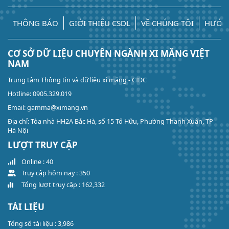
THÔNG BÁO
GIỚI THIỆU CSDL
VỀ CHÚNG TÔI
HƯỚN
CƠ SỞ DỮ LIỆU CHUYÊN NGÀNH XI MĂNG VIỆT
NAM
Trung tâm Thông tin và dữ liệu xi măng - CIDC
Hotline: 0905.329.019
Email: gamma@ximang.vn
Địa chỉ: Tòa nhà HH2A Bắc Hà, số 15 Tố Hữu, Phường Thanh Xuân, TP
Hà Nội
LƯỢT TRUY CẬP
Online : 40
Truy cập hôm nay : 350
Tổng lượt truy cập : 162,332
TÀI LIỆU
Tổng số tài liệu : 3,986