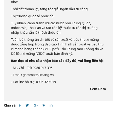
nhờ:
Thời tiết thuận lợi, tăng tốc giải ngân đầu tư công.
Thị trường quốc tế phục hồi.
Tuy nhiên, cạnh tranh với các nước như Trung Quốc,
Indonesia, Thái Lan và rào cản kỹ thuật từ các thị trường
nhập khẩu vẫn là thách thức lớn.
Toàn bộ thông tin chi tiết về sản xuất và tiêu thụ xi măng
được tổng hợp trong Báo cáo Tình hình sản xuất và tiêu thụ
xi măng hàng tháng (MCR.pdf) – do Trung tâm Thông tin và
Dữ liệu xi măng (CIDC) xuất bản định kỳ.
Bạn đọc có nhu cầu nhận báo cáo đầy đủ, vui lòng liên hệ:
- Ms. Chi – Tel: 0986 947 395
- Email: gamma@ximang.vn
- Hotline hỗ trợ: 0905 329 019
Cem.Data
Chia sẻ: