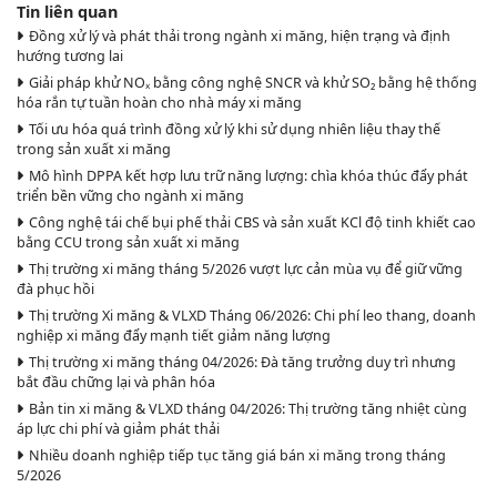
Tin liên quan
Đồng xử lý và phát thải trong ngành xi măng, hiện trạng và định
hướng tương lai
Giải pháp khử NOₓ bằng công nghệ SNCR và khử SO₂ bằng hệ thống
hóa rắn tự tuần hoàn cho nhà máy xi măng
Tối ưu hóa quá trình đồng xử lý khi sử dụng nhiên liệu thay thế
trong sản xuất xi măng
Mô hình DPPA kết hợp lưu trữ năng lượng: chìa khóa thúc đẩy phát
triển bền vững cho ngành xi măng
Công nghệ tái chế bụi phế thải CBS và sản xuất KCl độ tinh khiết cao
bằng CCU trong sản xuất xi măng
Thị trường xi măng tháng 5/2026 vượt lực cản mùa vụ để giữ vững
đà phục hồi
Thị trường Xi măng & VLXD Tháng 06/2026: Chi phí leo thang, doanh
nghiệp xi măng đẩy mạnh tiết giảm năng lượng
Thị trường xi măng tháng 04/2026: Đà tăng trưởng duy trì nhưng
bắt đầu chững lại và phân hóa
Bản tin xi măng & VLXD tháng 04/2026: Thị trường tăng nhiệt cùng
áp lực chi phí và giảm phát thải
Nhiều doanh nghiệp tiếp tục tăng giá bán xi măng trong tháng
5/2026