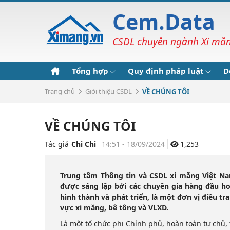
Cem.Data
CSDL chuyên ngành Xi măng
Tổng hợp
Quy định pháp luật
D
Trang chủ
Giới thiệu CSDL
VỀ CHÚNG TÔI
VỀ CHÚNG TÔI
Tác giả
Chi Chi
14:51 - 18/09/2024
1,253
Trung tâm Thông tin và CSDL xi măng Việt N
được sáng lập bởi các chuyên gia hàng đầu ho
hình thành và phát triển, là một đơn vị điều tr
vực xi măng, bê tông và VLXD.
Là một tổ chức phi Chính phủ, hoàn toàn tự chủ, 