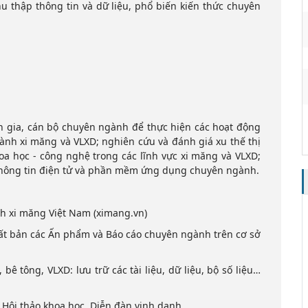
u thập thông tin và dữ liệu, phổ biến kiến thức chuyên
 gia, cán bộ chuyên ngành để thực hiện các hoạt động
gành xi măng và VLXD; nghiên cứu và đánh giá xu thế thị
a học - công nghệ trong các lĩnh vực xi măng và VLXD;
 thông tin điện tử và phần mềm ứng dụng chuyên ngành.
nh xi măng Việt Nam (ximang.vn)
xuất bản các Ấn phẩm và Báo cáo chuyên ngành trên cơ sở
ê tông, VLXD: lưu trữ các tài liệu, dữ liệu, bộ số liệu…
, Hội thảo khoa học, Diễn đàn vinh danh…