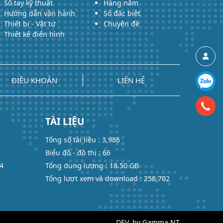
Sổ tay kỹ thuật
Hàng năm
Hướng dẫn vận hành
Số đặc biệt
Thiết bị - Vật tư
Chuyên đề
Thiết kế điển hình
ĐIỀU KHOẢN
LIÊN HỆ
TÀI LIỆU
Tổng số tài liệu : 3,986
Biểu đồ - đồ thị : 66
74
Tổng dung lượng : 18.50 GB
Tổng lượt xem và download : 258,702
DEV. by Gamma NT