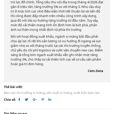
trò lực đỡ chính. Tổng tiêu thụ nội địa trong tháng 4/2026 đạt
gần 8 triệu tấn, tăng trưởng 5% so với tháng 3. Nhu cầu duy
trì ở mức tích cực nhờ điều kiện thời tiết thuận lợi và tiến độ
thi công được đẩy nhanh trên nhiều công trình xây dựng,
qua đó nối dài xu hướng tăng trưởng từ đầu năm. Tuy vậy,
mức độ cải thiện mang tính ổn định hơn là bứt phá, phản
ánh sự thận trọng nhất định từ phía thị trường
Đối với hoạt động xuất khẩu, ngành xi măng bắt đầu phải
chịu áp lực rõ rệt khi sản lượng có xu hướng đi ngang và sụt
giảm nhẹ so với tháng trước tại các thị trường truyền thống,
chủ yếu do chi phí logistics và cước vận chuyển neo cao. Điểm
sáng là tổng kim ngạch xuất khẩu vẫn ghi nhận mức tăng
trưởng 3%, cho thấy sự cải thiện tích cực về cơ cấu sản phẩm
hoặc giá trị đơn hàng.
Cem.Data
Thẻ bài viết:
Báo cáo thị trường xi măng,
sản xuất xi măng,
xuất bản báo cáo
Chia sẻ:
Tin liên quan