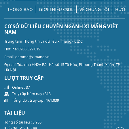
THÔNG BÁO
GIỚI THIỆU CSDL
VỀ CHÚNG TÔI
HƯỚN
CƠ SỞ DỮ LIỆU CHUYÊN NGÀNH XI MĂNG VIỆT
NAM
Trung tâm Thông tin và dữ liệu xi măng - CIDC
Hotline: 0905.329.019
Email: gamma@ximang.vn
Địa chỉ: Tòa nhà HH2A Bắc Hà, số 15 Tố Hữu, Phường Thanh Xuân, TP
Hà Nội
LƯỢT TRUY CẬP
Online : 37
Truy cập hôm nay : 313
Tổng lượt truy cập : 161,839
TÀI LIỆU
Tổng số tài liệu : 3,986
Biểu đồ - đồ thị : 66