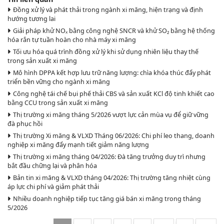
Đồng xử lý và phát thải trong ngành xi măng, hiện trạng và định
hướng tương lai
Giải pháp khử NOₓ bằng công nghệ SNCR và khử SO₂ bằng hệ thống
hóa rắn tự tuần hoàn cho nhà máy xi măng
Tối ưu hóa quá trình đồng xử lý khi sử dụng nhiên liệu thay thế
trong sản xuất xi măng
Mô hình DPPA kết hợp lưu trữ năng lượng: chìa khóa thúc đẩy phát
triển bền vững cho ngành xi măng
Công nghệ tái chế bụi phế thải CBS và sản xuất KCl độ tinh khiết cao
bằng CCU trong sản xuất xi măng
Thị trường xi măng tháng 5/2026 vượt lực cản mùa vụ để giữ vững
đà phục hồi
Thị trường Xi măng & VLXD Tháng 06/2026: Chi phí leo thang, doanh
nghiệp xi măng đẩy mạnh tiết giảm năng lượng
Thị trường xi măng tháng 04/2026: Đà tăng trưởng duy trì nhưng
bắt đầu chững lại và phân hóa
Bản tin xi măng & VLXD tháng 04/2026: Thị trường tăng nhiệt cùng
áp lực chi phí và giảm phát thải
Nhiều doanh nghiệp tiếp tục tăng giá bán xi măng trong tháng
5/2026