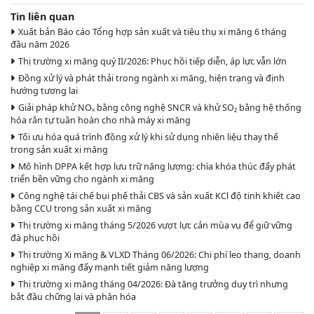
Tin liên quan
Xuất bản Báo cáo Tổng hợp sản xuất và tiêu thụ xi măng 6 tháng
đầu năm 2026
Thị trường xi măng quý II/2026: Phục hồi tiếp diễn, áp lực vẫn lớn
Đồng xử lý và phát thải trong ngành xi măng, hiện trạng và định
hướng tương lai
Giải pháp khử NOₓ bằng công nghệ SNCR và khử SO₂ bằng hệ thống
hóa rắn tự tuần hoàn cho nhà máy xi măng
Tối ưu hóa quá trình đồng xử lý khi sử dụng nhiên liệu thay thế
trong sản xuất xi măng
Mô hình DPPA kết hợp lưu trữ năng lượng: chìa khóa thúc đẩy phát
triển bền vững cho ngành xi măng
Công nghệ tái chế bụi phế thải CBS và sản xuất KCl độ tinh khiết cao
bằng CCU trong sản xuất xi măng
Thị trường xi măng tháng 5/2026 vượt lực cản mùa vụ để giữ vững
đà phục hồi
Thị trường Xi măng & VLXD Tháng 06/2026: Chi phí leo thang, doanh
nghiệp xi măng đẩy mạnh tiết giảm năng lượng
Thị trường xi măng tháng 04/2026: Đà tăng trưởng duy trì nhưng
bắt đầu chững lại và phân hóa