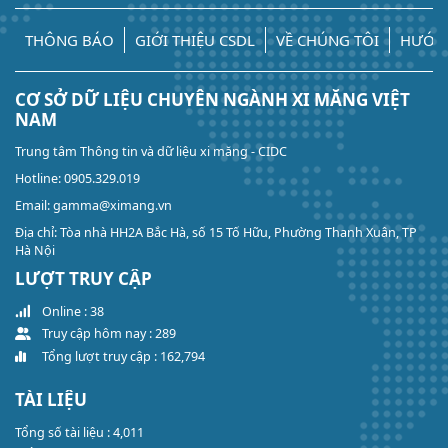
THÔNG BÁO
GIỚI THIỆU CSDL
VỀ CHÚNG TÔI
HƯỚN
CƠ SỞ DỮ LIỆU CHUYÊN NGÀNH XI MĂNG VIỆT
NAM
Trung tâm Thông tin và dữ liệu xi măng - CIDC
Hotline: 0905.329.019
Email: gamma@ximang.vn
Địa chỉ: Tòa nhà HH2A Bắc Hà, số 15 Tố Hữu, Phường Thanh Xuân, TP
Hà Nội
LƯỢT TRUY CẬP
Online : 38
Truy cập hôm nay : 289
Tổng lượt truy cập : 162,794
TÀI LIỆU
Tổng số tài liệu : 4,011