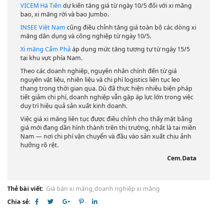
VICEM Hà Tiên
dự kiến tăng giá từ ngày 10/5 đối với xi măng
bao, xi măng rời và bao Jumbo.
INSEE Việt Nam
cũng điều chỉnh tăng giá toàn bộ các dòng xi
măng dân dụng và công nghiệp từ ngày 10/5.
Xi măng Cẩm Phả
áp dụng mức tăng tương tự từ ngày 15/5
tại khu vực phía Nam.
Theo các doanh nghiệp, nguyên nhân chính đến từ giá
nguyên vật liệu, nhiên liệu và chi phí logistics liên tục leo
thang trong thời gian qua. Dù đã thực hiện nhiều biện pháp
tiết giảm chi phí, doanh nghiệp vẫn gặp áp lực lớn trong việc
duy trì hiệu quả sản xuất kinh doanh.
Việc giá xi măng liên tục được điều chỉnh cho thấy mặt bằng
giá mới đang dần hình thành trên thị trường, nhất là tại miền
Nam — nơi chi phí vận chuyển và đầu vào sản xuất chịu ảnh
hưởng rõ rệt.
Cem.Data
Thẻ bài viết:
Giá bán xi măng,
doanh nghiệp xi măng
Chia sẻ: