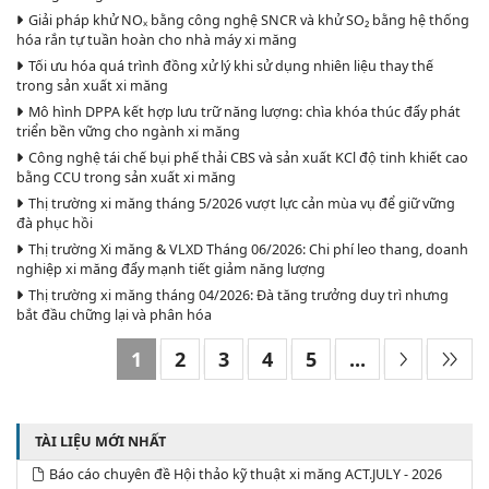
Giải pháp khử NOₓ bằng công nghệ SNCR và khử SO₂ bằng hệ thống
hóa rắn tự tuần hoàn cho nhà máy xi măng
Tối ưu hóa quá trình đồng xử lý khi sử dụng nhiên liệu thay thế
trong sản xuất xi măng
Mô hình DPPA kết hợp lưu trữ năng lượng: chìa khóa thúc đẩy phát
triển bền vững cho ngành xi măng
Công nghệ tái chế bụi phế thải CBS và sản xuất KCl độ tinh khiết cao
bằng CCU trong sản xuất xi măng
Thị trường xi măng tháng 5/2026 vượt lực cản mùa vụ để giữ vững
đà phục hồi
Thị trường Xi măng & VLXD Tháng 06/2026: Chi phí leo thang, doanh
nghiệp xi măng đẩy mạnh tiết giảm năng lượng
Thị trường xi măng tháng 04/2026: Đà tăng trưởng duy trì nhưng
bắt đầu chững lại và phân hóa
1
2
3
4
5
...
TÀI LIỆU MỚI NHẤT
Báo cáo chuyên đề Hội thảo kỹ thuật xi măng ACT.JULY - 2026